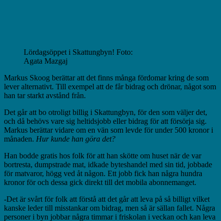
Lördagsöppet i Skattungbyn! Foto:
Agata Mazgaj
Markus Skoog berättar att det finns många fördomar kring de som
lever alternativt. Till exempel att de får bidrag och drönar, något som
han tar starkt avstånd från.
Det går att bo otroligt billig i Skattungbyn, för den som väljer det,
och då behövs vare sig heltidsjobb eller bidrag för att försörja sig.
Markus berättar vidare om en vän som levde för under 500 kronor i
månaden.
Hur kunde han göra det?
Han bodde gratis hos folk för att han skötte om huset när de var
bortresta, dumpstrade mat, idkade byteshandel med sin tid, jobbade
för matvaror, högg ved åt någon. Ett jobb fick han några hundra
kronor för och dessa gick direkt till det mobila abonnemanget.
-Det är svårt för folk att förstå att det går att leva på så billigt vilket
kanske leder till misstankar om bidrag, men så är sällan fallet. Några
personer i byn jobbar några timmar i friskolan i veckan och kan leva