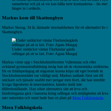
samarbetar och på så vis kan hålla nere kostnaderna – läs mer
längre in i artikeln.
Markus kom till Skattungbyn
Markus Skoog, 34 år, lämnade storstadshetsen för ett alternativt liv i
Skattungbyn.
Under snötäcket väntar Flurlundar gårds
odlingar på att ta fart. Foto: Agata Mazgaj
Markus växte upp i Stockholmsförorten Vallentuna och efter
avklarad gymnasieutbildning insåg han att de ekonomiska utsikterna
för en fritidspedagog att någonsin kunna köpa sitt eget boende in
Stockholmsområdet var väldigt små. Markus sadlade först om till
snickare och tjänade snabbt mer pengar men livet, där han inredde
lyxiga lägenheter åt innerstadsbor, kändes ändå inte
tillfredsställande. Han sökte alternativa sätt att leva och
funderingarna gick i banorna kring odlingar och möjligheten att leva
mer naturnära och snart hade han en plats på
Mora Folkhögskola
.
Mora Folkhögskola