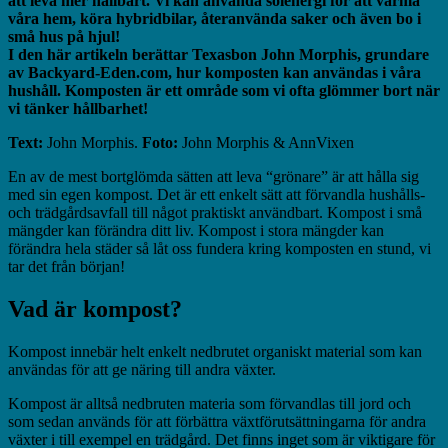
att leva mer hållbart. Vi kan använda solenergi för att värma
våra hem, köra hybridbilar, återanvända saker och även bo i
små hus på hjul!
I den här artikeln berättar Texasbon John Morphis, grundare
av Backyard-Eden.com, hur komposten kan användas i våra
hushåll. Komposten är ett område som vi ofta glömmer bort när
vi tänker hållbarhet!
Text:
John Morphis.
Foto:
John Morphis & AnnVixen
En av de mest bortglömda sätten att leva “grönare” är att hålla sig
med sin egen kompost. Det är ett enkelt sätt att förvandla hushålls-
och trädgårdsavfall till något praktiskt användbart. Kompost i små
mängder kan förändra ditt liv. Kompost i stora mängder kan
förändra hela städer så låt oss fundera kring komposten en stund, vi
tar det från början!
Vad är kompost?
Kompost innebär helt enkelt nedbrutet organiskt material som kan
användas för att ge näring till andra växter.
Kompost är alltså nedbruten materia som förvandlas till jord och
som sedan används för att förbättra växtförutsättningarna för andra
växter i till exempel en trädgård. Det finns inget som är viktigare för