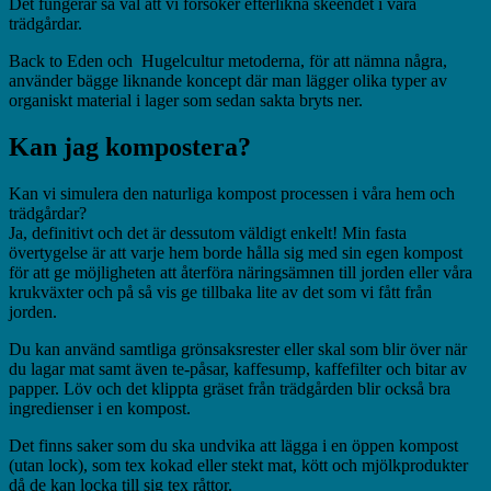
Det fungerar så väl att vi försöker efterlikna skeendet i våra
trädgårdar.
Back to Eden och Hugelcultur metoderna, för att nämna några,
använder bägge liknande koncept där man lägger olika typer av
organiskt material i lager som sedan sakta bryts ner.
Kan jag kompostera?
Kan vi simulera den naturliga kompost processen i våra hem och
trädgårdar?
Ja, definitivt och det är dessutom väldigt enkelt! Min fasta
övertygelse är att varje hem borde hålla sig med sin egen kompost
för att ge möjligheten att återföra näringsämnen till jorden eller våra
krukväxter och på så vis ge tillbaka lite av det som vi fått från
jorden.
Du kan använd samtliga grönsaksrester eller skal som blir över när
du lagar mat samt även te-påsar, kaffesump, kaffefilter och bitar av
papper. Löv och det klippta gräset från trädgården blir också bra
ingredienser i en kompost.
Det finns saker som du ska undvika att lägga i en öppen kompost
(utan lock), som tex kokad eller stekt mat, kött och mjölkprodukter
då de kan locka till sig tex råttor.