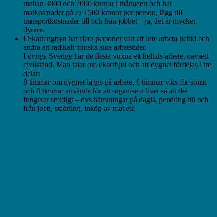
mellan 3000 och 7000 kronor i månaden och har
matkostnader på ca 1500 kronor per person, lägg till
transportkostnader till och från jobbet – ja, det är mycket
dyrare.
I Skattungbyn har flera personer valt att inte arbeta heltid och
andra att radikalt minska sina arbetstider.
I övriga Sverige har de flesta vuxna ett heltids arbete, oavsett
civilstånd. Man talar om ekorrhjul och att dygnet fördelas i tre
delar:
8 timmar om dygnet läggs på arbete,
8 timmar viks för sömn
och
8 timmar används för att organisera livet så att det
fungerar smidigt – dvs hämtningar på dagis, pendling till och
från jobb, städning, inköp av mat etc