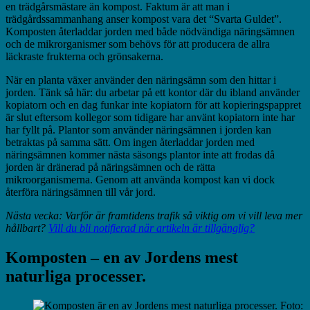
en trädgårsmästare än kompost. Faktum är att man i
trädgårdssammanhang anser kompost vara det “Svarta Guldet”.
Komposten återladdar jorden med både nödvändiga näringsämnen
och de mikrorganismer som behövs för att producera de allra
läckraste frukterna och grönsakerna.
När en planta växer använder den näringsämn som den hittar i
jorden. Tänk så här: du arbetar på ett kontor där du ibland använder
kopiatorn och en dag funkar inte kopiatorn för att kopieringspappret
är slut eftersom kollegor som tidigare har använt kopiatorn inte har
har fyllt på. Plantor som använder näringsämnen i jorden kan
betraktas på samma sätt. Om ingen återladdar jorden med
näringsämnen kommer nästa säsongs plantor inte att frodas då
jorden är dränerad på näringsämnen och de rätta
mikroorganismerna. Genom att använda kompost kan vi dock
återföra näringsämnen till vår jord.
Nästa vecka: Varför är framtidens trafik så viktig om vi vill leva mer
hållbart?
Vill du bli notifierad när artikeln är tillgänglig?
Komposten – en av Jordens mest
naturliga processer.