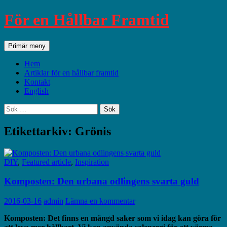
För en Hållbar Framtid
Sök
Hoppa
Primär meny
till
innehåll
Hem
Artiklar för en hållbar framtid
Kontakt
English
Sök
efter:
Etikettarkiv: Grönis
DIY
,
Featured article
,
Inspiration
Komposten: Den urbana odlingens svarta guld
2016-03-16
admin
Lämna en kommentar
Komposten: Det finns en mängd saker som vi idag kan göra för