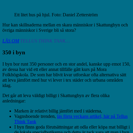
Ett litet hus på hjul. Foto: Daniel Zetterström
Hur kan skillnaderna mellan en skara människor i Skattungbyn och
övriga människor i Sverige bli så stora?
LÄS OM
TELLUS THINK TANK…
350 i byn
I byn bor runt 350 personer och en stor andel, kanske upp emot 150,
av dessa har vid ett eller annat tillfälle gått kurs på Mora
Folkhögskola. De som har blivit kvar utforskar ofta alternativa sätt
att leva jämfört med hur vi lever i tex städer och urbana områden
idag.
Det går att leva väldigt billigt i Skattungbyn av flera olika
anledningar:
Marken är relativt billig jämfört med i städerna,
Vagnsboende trenden,
läs förra veckans artikel, här på Tellus
Think Tank
I byn finns goda förutsättningar att odla eller köpa mat billigt i
de lokala specialbutikerna och detta är tack vara att man i byn