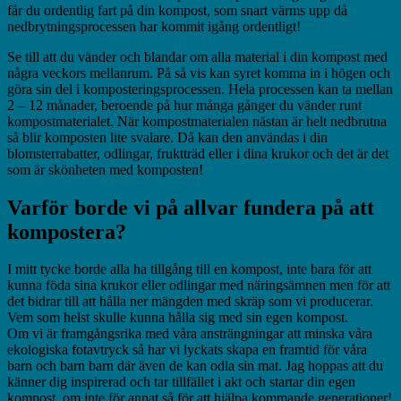
får du ordentlig fart på
din kompost, som snart värms upp då
nedbrytningsprocessen har kommit igång ordentligt!
Se till att du vänder och blandar om alla material i din kompost med
några veckors mellanrum. På så vis kan syret komma in i högen och
göra sin del i komposteringsprocessen. Hela processen kan ta mellan
2 – 12 månader, beroende på hur många gånger du vänder runt
kompostmaterialet. När kompostmaterialen nästan är helt nedbrutna
så blir komposten lite svalare. Då kan den användas i din
blomsterrabatter, odlingar, fruktträd eller i dina krukor och det är det
som är skönheten med komposten!
Varför borde vi på allvar fundera på att
kompostera?
I mitt tycke borde alla ha tillgång till en kompost, inte bara för att
kunna föda sina krukor eller odlingar med näringsämnen men för att
det bidrar till att hålla ner mängden med skräp som vi producerar.
Vem som helst skulle kunna hålla sig med sin egen kompost.
Om vi är framgångsrika med våra ansträngningar att minska våra
ekologiska fotavtryck så har vi lyckats skapa en framtid för våra
barn och barn barn där även de kan odla sin mat. Jag hoppas att du
känner dig inspirerad och tar tillfället i akt och startar din egen
kompost, om inte för annat så för att hjälpa kommande generationer!