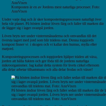
Komposten är en av Jordens mest naturliga processer. Foto:
AnnVixen
Under varje dag och år sker komposteringsprocessen naturligt över
hela vår planet. På hösten ändrar löven färg och faller till marken där
de lägger sig i lager ovanpå jorden.
Löven bryts ner under vinternmånaderna och omvandlas till det
översta lagret med jord som blir trädens mat. Denna toppjords
kompost finner vi i skogen och vi kallar den humus, mylla eller
matjord.
Komposteringsprocessen och toppjorden hjälper träden att växa,
jorden att hålla fukten och ger föda till de jordens naturliga
mikroorganismer. Jag kallar detta system för livets cirkel eftersom
alla delar arbetar tillsammans och alla delar frodas och växer!
På hösten ändrar löven färg och faller sedan till marken där de 
sig i lager ovanpå jorden. Löven bryts ner under vinternmånad
omvandlas till trädens mat. Foto: AnnVixen