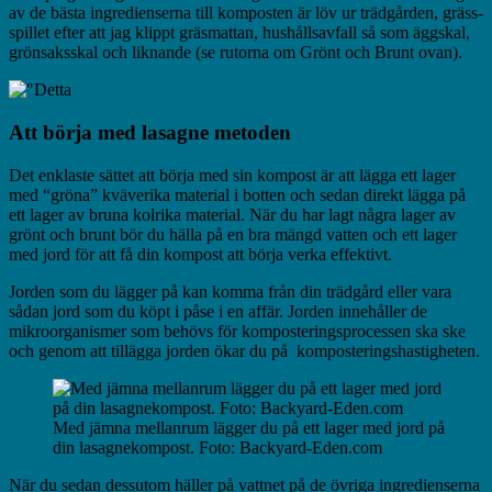
av de bästa ingredienserna till komposten är löv ur trädgården, gräss-
spillet efter att jag klippt gräsmattan, hushållsavfall så som äggskal,
grönsaksskal och liknande (se rutorna om Grönt och Brunt ovan).
Att börja med lasagne metoden
Det enklaste sättet att börja med sin kompost är att lägga ett lager
med “gröna” kväverika material i botten och sedan direkt lägga på
ett lager av bruna kolrika material. När du har lagt några lager av
grönt och brunt bör du hälla på en bra mängd vatten och ett lager
med jord för att få din kompost att börja verka effektivt.
Jorden som du lägger på kan komma från din trädgård eller vara
sådan jord som du köpt i påse i en affär. Jorden innehåller de
mikroorganismer som behövs för komposteringsprocessen ska ske
och genom att tillägga jorden ökar du på komposteringshastigheten.
Med jämna mellanrum lägger du på ett lager med jord på
din lasagnekompost. Foto: Backyard-Eden.com
När du sedan dessutom häller på vattnet på de övriga ingredienserna