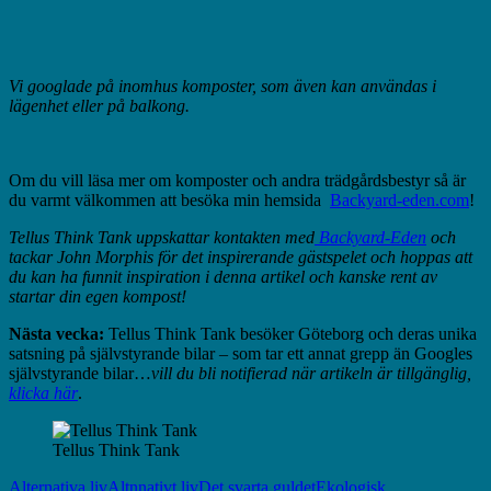
Vi googlade på inomhus komposter, som även kan användas i
lägenhet eller på balkong.
Om du vill läsa mer om komposter och andra trädgårdsbestyr så är
du varmt välkommen att besöka min hemsida
Backyard-eden.com
!
Tellus Think Tank uppskattar kontakten med
Backyard-Eden
och
tackar John Morphis för det inspirerande gästspelet och hoppas att
du kan ha funnit inspiration i denna artikel och kanske rent av
startar din egen kompost!
Nästa vecka:
Tellus Think Tank besöker Göteborg och deras unika
satsning på självstyrande bilar – som tar ett annat grepp än Googles
självstyrande bilar…
vill du bli notifierad när artikeln är tillgänglig,
klicka här
.
Tellus Think Tank
Alternativa liv
Altnnativt liv
Det svarta guldet
Ekologisk