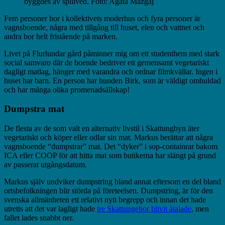
byggdes av spillved. Foto: Agata Mazgaj
Fem personer bor i kollektivets moderhus och fyra personer är
vagnsboende, några med tillgång till huset, elen och vattnet och
andra bor helt fristående på marken.
Livet på Flurlundar gård påminner mig om ett studenthem med stark
social samvaro där de boende bedriver ett gemensamt vegetariskt
dagligt matlag, hänger med varandra och ordnar filmkvällar. Ingen i
huset har barn. En person har hunden Birk, som är väldigt omhuldad
och har många olika promenadsällskap!
Dumpstra mat
De flesta av de som valt en alternativ livstil i Skattungbyn äter
vegetariskt och köper eller odlar sin mat. Markus berättar att några
vagnsboende “dumpstrar” mat. Det “dyker” i sop-containrar bakom
ICA eller COOP för att hitta mat som butikerna har slängt på grund
av passerat utgångsdatum.
Markus själv undviker dumpstring bland annat eftersom en del bland
ortsbefolkningen blir störda på företeelsen. Dumpstring, är för den
svenska allmänheten ett relativt nytt begrepp och innan det hade
utretts att det var lagligt hade
tre Skattungebor blivit åtalade
, men
fallet lades snabbt ner.