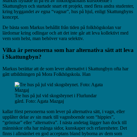
Markus flyttade in på en av folkhögskolans kursboende i
Skattungbyn och startade snart ett projekt, med flera andra studenter,
kring byggandet av egna “vagnar”, hus på hjul, enligt Skattungbyns
koncept.
De bästa som Markus behållit från tiden på folkhögskolan var
lärdomar kring odlingar och att det inte går att leva kollektivt med
vem som helst, man behöver vara selektiv.
Vilka är personerna som har alternativa sätt att leva
i Skattungbyn?
Markus berättar att de som lever alternativt i Skattungbyn ofta har
gått utbildningen på Mora Folkhögskola. Han
Tre hus på jul vid skogsbrynet i Flurlundar
gård. Foto: Agata Mazgaj
kallar först personerna som lever på alternativa sätt, i vagn, eller
upplåter delar av sin mark till vagnsboende som “hippies”,
“grönisar” eller “alternativa”. I nästa andetag lägger han dock till
människor ofta har många sidor, kunskaper och erfarenheter.
Det
finns i allmänhet en god acceptans bland byborna av dem som