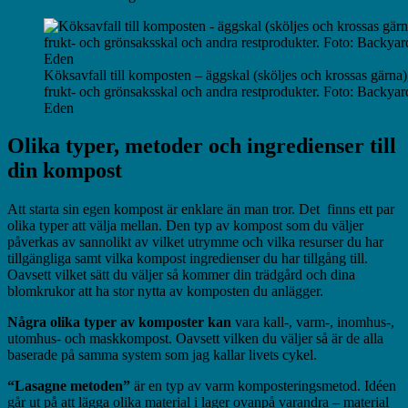
Köksavfall till komposten – äggskal (sköljes och krossas gärna)
frukt- och grönsaksskal och andra restprodukter. Foto: Backyar
Eden
Olika typer, metoder och ingredienser till
din kompost
Att starta sin egen kompost är enklare än man tror. Det finns ett par
olika typer att välja mellan. Den typ av kompost som du väljer
påverkas av sannolikt av vilket utrymme och vilka resurser du har
tillgängliga samt vilka kompost ingredienser du har tillgång till.
Oavsett vilket sätt du väljer så kommer din trädgård och dina
blomkrukor att ha stor nytta av komposten du anlägger.
Några olika typer av komposter kan
vara kall-, varm-, inomhus-,
utomhus- och maskkompost. Oavsett vilken du väljer så är de alla
baserade på samma system som jag kallar livets cykel.
“Lasagne metoden”
är en typ av varm komposteringsmetod. Idéen
går ut på att lägga olika material i lager ovanpå varandra – material