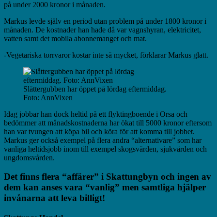
på under 2000 kronor i månaden.
Markus levde själv en period utan problem på under 1800 kronor i
månaden. De kostnader han hade då var vagnshyran, elektricitet,
vatten samt det mobila abonnemanget och mat.
-Vegetariska torrvaror kostar inte så mycket, förklarar Markus glatt.
Slåttergubben har öppet på lördag eftermiddag.
Foto: AnnVixen
Idag jobbar han dock heltid på ett flyktingboende i Orsa och
bedömmer att månadskostnaderna har ökat till 5000 kronor eftersom
han var tvungen att köpa bil och köra för att komma till jobbet.
Markus ger också exempel på flera andra “alternativare” som har
vanliga heltidsjobb inom till exempel skogsvården, sjukvården och
ungdomsvården.
Det finns flera “affärer” i Skattungbyn och ingen av
dem kan anses vara “vanlig” men samtliga hjälper
invånarna att leva billigt!