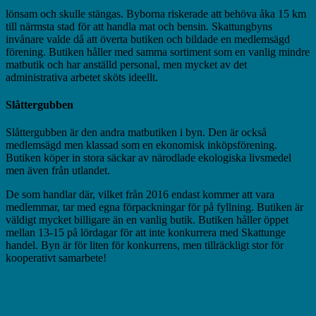
lönsam och skulle stängas. Byborna riskerade att behöva åka 15 km
till närmsta stad för att handla mat och bensin. Skattungbyns
invånare valde då att överta butiken och bildade en medlemsägd
förening. Butiken håller med samma sortiment som en vanlig mindre
matbutik och har anställd personal, men mycket av det
administrativa arbetet sköts ideellt.
Slåttergubben
Slåttergubben är den andra matbutiken i byn. Den är också
medlemsägd men klassad som en ekonomisk inköpsförening.
Butiken köper in stora säckar av närodlade ekologiska livsmedel
men även från utlandet.
De som handlar där, vilket från 2016 endast kommer att vara
medlemmar, tar med egna förpackningar för på fyllning. Butiken är
väldigt mycket billigare än en vanlig butik. Butiken håller öppet
mellan 13-15 på lördagar för att inte konkurrera med Skattunge
handel. Byn är för liten för konkurrens, men tillräckligt stor för
kooperativt samarbete!