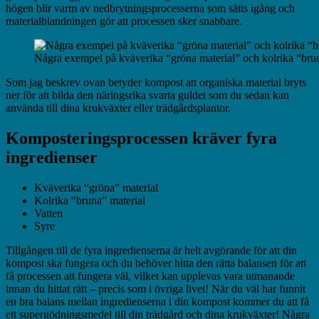
högen blir varm av nedbrytningsprocesserna som sätts igång och
materialblandningen gör att processen sker snabbare.
Några exempel på kväverika “gröna material” och kolrika “brun
Som jag beskrev ovan betyder kompost att organiska material bryts
ner för att bilda den näringsrika svarta guldet som du sedan kan
använda till dina krukväxter eller trädgårdsplantor.
Komposteringsprocessen kräver fyra
ingredienser
Kväverika “gröna” material
Kolrika “bruna” material
Vatten
Syre
Tillgången till de fyra ingredienserna är helt avgörande för att din
kompost ska fungera och du behöver hitta den rätta balansen för att
få processen att fungera väl, vilket kan upplevas vara utmanande
innan du hittat rätt – precis som i övriga livet! När du väl har funnit
en bra balans mellan ingredienserna i din kompost kommer du att få
ett supergödningsmedel till din trädgård och dina krukväxter! Några