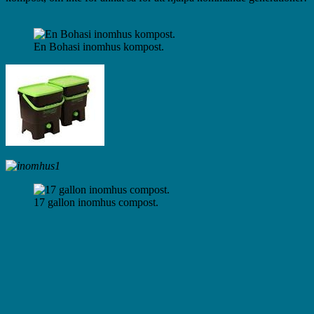
En Bohasi inomhus kompost.
17 gallon inomhus compost.