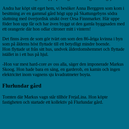
Andra har köpt sitt eget hem, vi besöker Anna Berggren som kom i
besittning av en gammal gård högt upp på Skattungebyns södra
sluttning med överjordisk utsikt över Orsa Finnmarker. Här uppe
föder hon upp får och har även byggt ut den gamla byggnaden med
ett orangerie där hon odlar citroner mitt i vintern!
Det finns även de som gör tvärt om som den 86-åriga kvinna i byn
som på ålderns höst flyttade till ett betydligt mindre boende.
Hon flyttade ut från sitt hus, undvek ålderdomshemmet och flyttade
istället in i ett hus på hjul.
-Hon var mest hard-core av oss alla, säger den imponerade Markus
Skoog. Hon hade bara en säng, en garderob, en kamin och ingen
elektricitet inom vagnens sju kvadratmeter boyta.
Flurlundar gård
Tomten där Markus vagn står tillhör FrejaLina. Hon köpte
fastigheten och startade ett kollektiv på Flurlundar gård.