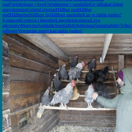
mat
Förbättringar i livet
Förbättringar i samhället
Ge tillbaka
Global
uppvärmning
Grönis
Grönisar
Hållbar mat
Hållbar
stad
Hållbarhet
Hållbart liv
Hållbart samhälle
Kan vi rädda jorden?
Kompost
Kompost i lägenhet
Lägenhetskompost
Leva
alternativt
Matsvinn
Samhälle
Samhällsförbättringar
Sustainability
Tellu
odlingar
Vegetarisk mat
vi kan rädda jorden!