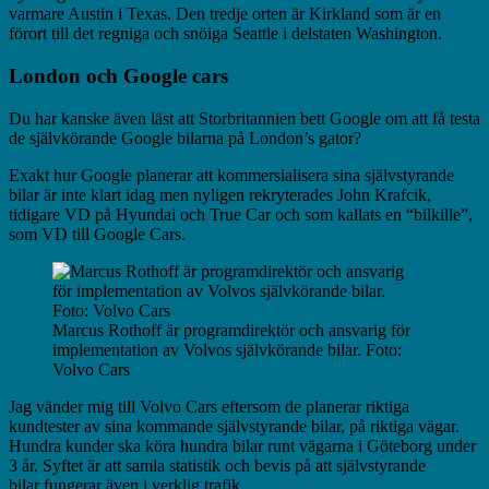
varmare Austin i Texas. Den tredje orten är Kirkland som är en
förort till det regniga och snöiga Seattle i delstaten Washington.
London och Google cars
Du har kanske även läst att Storbritannien bett Google om att få testa
de självkörande Google bilarna på London’s gator?
Exakt hur Google planerar att kommersialisera sina självstyrande
bilar är inte klart idag men nyligen rekryterades John Krafcik,
tidigare VD på Hyundai och True Car och som kallats en “bilkille”,
som VD till Google Cars.
Marcus Rothoff är programdirektör och ansvarig för
implementation av Volvos självkörande bilar. Foto:
Volvo Cars
Jag vänder mig till Volvo Cars eftersom de planerar riktiga
kundtester av sina kommande självstyrande bilar, på riktiga vägar.
Hundra kunder ska köra hundra bilar runt vägarna i Göteborg under
3 år. Syftet är att samla statistik och bevis på att självstyrande
bilar fungerar även i verklig trafik.