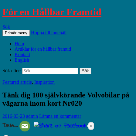
För en Hållbar Framtid
Sök
Hoppa till innehåll
Primär meny
Hem
Artiklar för en hållbar framtid
Kontakt
English
Sök efter:
Featured article
,
Inspiration
Tänk dig 100 självkörande Volvobilar på
vägarna inom kort Nr020
2016-03-23
admin
Lämna en kommentar
Dela...
0