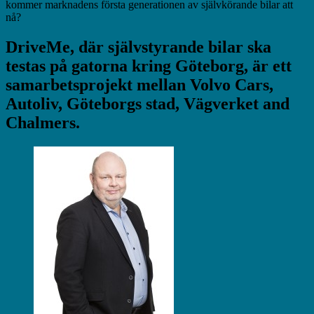
kommer marknadens första generationen av självkörande bilar att
nå?
DriveMe, där självstyrande bilar ska
testas på gatorna kring Göteborg, är ett
samarbetsprojekt mellan Volvo Cars,
Autoliv, Göteborgs stad, Vägverket and
Chalmers.