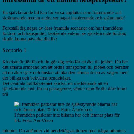
En självkörande bil kan för vissa uppfattas som främmande och
skrämmande medan andra ser något inspirerande och spännande!
Föreställ dig några av dess framtida scenarier om hur framtidens
fordon- och transporter, bestående enkom av självkörande fordon,
skulle kunna påverka ditt liv:
Scenario 1
Klockan är 08.00 och du gör dig redo för att åka till jobbet. Du ber
ditt smarta armband om att ordna transporten till jobbet och berättar
att du åker själv och önskar att åka den största delen av vägen med
det billiga och bekväma pendeltåget.
Det centrala trafiksystemet skickar ett meddelande att en
självkörande taxi, för en passagerare, väntar utanför din dörr inom
två
I framtiden parkerar inte bilarna här och lämnar plats för
lek. Foto: AnnVixen
minuter. Du anländer vid pendeltågsstationen med några minuters