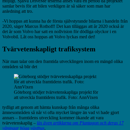
möjligt. Själva DriveMe testerna anses vara en
period då projektet
samlar bevis för att bilen verkligen är så säker som man har
anledning att tro.
-Vi hoppas att kunna ha de första självstyrande bilarna i handeln från
2020, säger Marcus Rothoff! Det kan tilläggas att år 2020 också är
det år som Volvo har satt en nollvision för dödliga olyckor i en
Volvobil. Låt oss hoppas att Volvo lyckas med det!
Tvärvetenskapligt trafiksystem
När man talar om den framtida utvecklingen inom en mängd olika
områden så blir det
Göteborg stödjer tvärvetenskapliga projekt för
att utveckla framtidens trafik. Foto: AnnVixen
tydligt att genom att hämta kunskap från många olika
ämnesområden så når vi ofta mycket längre än vad vi hade gjort
annars – framtidens utveckling kommer ökande att vara
tvärvetenskaplig –
läs även artiklarna om Plantagon och deras 17
våningar höga växthus
.