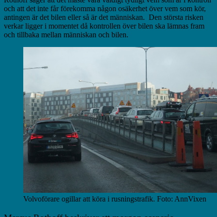
och att det inte får förekomma någon osäkerhet över vem som kör,
antingen är det bilen eller så är det människan. Den största risken
verkar ligger i momentet då kontrollen över bilen ska lämnas fram
och tillbaka mellan människan och bilen.
Volvoförare ogillar att köra i rusningstrafik. Foto: AnnVixen