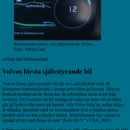
Instrumentpanelen i en självkörande Volvo.
Foto: Volvo Cars
avsluta ditt telefonsamtal.
Volvos första självstyrande bil
Volvos första självstyrande bil blir en Ladd-Hybrid med 40
kilometers batteriräckvidd, i övrigt drivs bilen på bensin. Marcus
Rothoff berättar att de flesta har sin arbetsplats inom 4 mil från
hemmet. Det kommer att bli möjligt att välja när man vill att bilen
går på batteri eller drivs på bensin. Alla Volvo bilar är, sedan några
år tillbaka, utrustade med en bensinsnålare fyra cylinders motor,
jämfört med en åtta cylinders motor. Bilfabrikanten har vunnit en
mängd priser med dessa så som “Årets SUV” i USA, 2015.