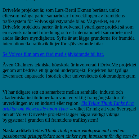
DriveMe projektet är, som Lars-Bertil Ekman berättar, unikt
eftersom många parter samarbetar i utvecklingen av framtidens
trafiksystem för Volvos självstyrande bilar. Vägverket, en av
DriveMe projektets parter, är involverad i ytterligare projekt så som
en svensk nationell utredning och ett internationellt samarbete med
andra länders myndigheter. Syfte är att lägga grunderna för framtida
internationella trafik-riktlinjer för självstyrande bilar.
Se Volvos film om en färd med självkörande bil här.
Även Chalmers tekniska högskola är involverad i DriveMe projektet
genom att bedriva ett tjugotal underprojekt. Projekten har tydliga
leveranser, anpassade i storlek efter universitetets doktorandprogram.
Vi har tidigare sett att samarbete mellan samhälle, industri och
akademiska institutioner kan vara en viktig framgångsfaktor för
utvecklingen av en industri eller region-
läs Tellus Think Tanks fyra
artiklar om Newcastle upon Tyne
– vilket får mig att vara övertygad
om att Volvo DriveMe projektet lägger några väldigt viktiga
byggstenar i grunden till framtidens trafiksystem!
Nästa artikel:
Tellus Think Tank pratar ekologisk mat med en
passionerad grisuppfödare som tänker nytt, intressant för dig som är