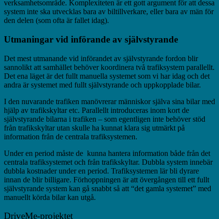
verksamhetsområde. Komplexiteten är ett gott argument för att dessa
system inte ska utvecklas bara av biltillverkare, eller bara av män för
den delen (som ofta är fallet idag).
Utmaningar vid införande av självstyrande
Det mest utmanande vid införandet av självstyrande fordon blir
sannolikt att samhället behöver koordinera två trafiksystem parallellt.
Det ena läget är det fullt manuella systemet som vi har idag och det
andra är systemet med fullt självstyrande och uppkopplade bilar.
I den nuvarande trafiken manövrerar människor själva sina bilar med
hjälp av trafikskyltar etc. Parallellt introduceras inom kort de
självstyrande bilarna i trafiken – som egentligen inte behöver stöd
från trafikskyltar utan skulle ha kunnat klara sig utmärkt på
information från de centrala trafiksystemen.
Under en period måste de kunna hantera information både från det
centrala trafiksystemet och från trafikskyltar. Dubbla system innebär
dubbla kostnader under en period. Trafiksystemen lär bli dyrare
innan de blir billigare. Förhoppningen är att övergången till ett fullt
självstyrande system kan gå snabbt så att “det gamla systemet” med
manuellt körda bilar kan utgå.
DriveMe-projektet