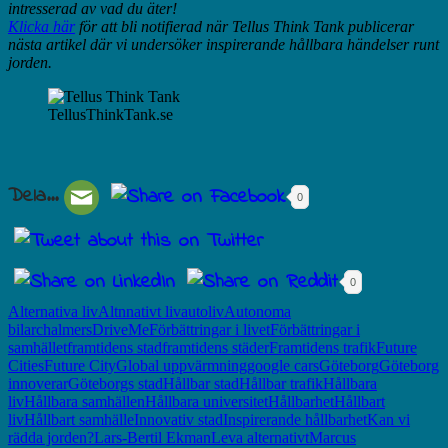
intresserad av vad du äter!
Klicka här
för att bli notifierad när Tellus Think Tank publicerar
nästa artikel där vi undersöker inspirerande hållbara händelser runt
jorden.
TellusThinkTank.se
Dela...
0
0
Alternativa liv
Altnnativt liv
autoliv
Autonoma
bilar
chalmers
DriveMe
Förbättringar i livet
Förbättringar i
samhället
framtidens stad
framtidens städer
Framtidens trafik
Future
Cities
Future City
Global uppvärmning
google cars
Göteborg
Göteborg
innoverar
Göteborgs stad
Hållbar stad
Hållbar trafik
Hållbara
liv
Hållbara samhällen
Hållbara universitet
Hållbarhet
Hållbart
liv
Hållbart samhälle
Innovativ stad
Inspirerande hållbarhet
Kan vi
rädda jorden?
Lars-Bertil Ekman
Leva alternativt
Marcus