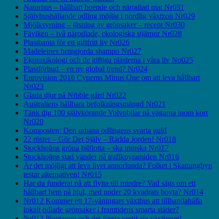
Naturhus – hållbart boende och närodlad mat Nr031
Självhushållande odling möjlig i nordlig växtzon Nr029
Mjölksyrning – jäsning av grönsaker – recept Nr030
Fäviken – två närodlade, ekologiska stjärnor Nr028
Plastbanta för ett giftfritt liv Nr026
Madeleines hemgjorda shampo Nr027
Ekotoxikologi och de giftiga plasterna i våra liv No025
Plastförbud – en ny global trend? Nr024
Eurovision 2016 Cyperns Minus One om att leva hållbart
Nr023
Glada djur på Nibble gård Nr022
Australiens hållbara befolkningsmängd Nr021
Tänk dig 100 självkörande Volvobilar på vägarna inom kort
Nr020
Komposten: Den urbana odlingens svarta guld
22 röster – Gör Det Själv – Rädda Jorden! Nr018
Stockholms gröna bilflotta – ska minska Nr017
Stockholms stad vänder på trafikpyramiden Nr016
Är det möjligt att leva livet annorlunda? Folket i Skattungbyn
testar alternativen! Nr015
Har du funderat på att flytta till mindre? Vad sägs om ett
hållbart hem på hjul, med under 20 kvadrats boyta? Nr014
Nr012 Kommer ett 17-våningars växthus att tillhandahålla
lokalt odlade grönsaker i framtidens smarta städer?
Nr013 Plantagon och det första vertikala växthuset!