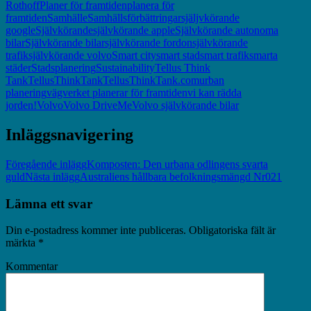
Rothoff
Planer för framtiden
planera för
framtiden
Samhälle
Samhällsförbättringar
själjvkörande
google
Självkörande
självkörande apple
Självkörande autonoma
bilar
Självkörande bilar
självkörande fordon
självkörande
trafik
självkörande volvo
Smart city
smart stad
smart trafik
smarta
städer
Stadsplanering
Sustainability
Tellus Think
Tank
TellusThinkTank
TellusThinkTank.com
urban
planering
vägverket planerar för framtiden
vi kan rädda
jorden!
Volvo
Volvo DriveMe
Volvo självkörande bilar
Inläggsnavigering
Föregående inlägg
Komposten: Den urbana odlingens svarta
guld
Nästa inlägg
Australiens hållbara befolkningsmängd Nr021
Lämna ett svar
Din e-postadress kommer inte publiceras.
Obligatoriska fält är
märkta
*
Kommentar