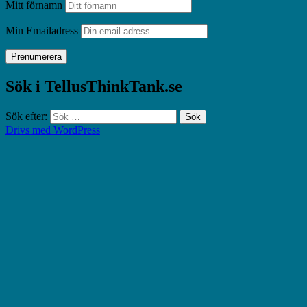
Mitt förnamn
Min Emailadress
Sök i TellusThinkTank.se
Sök efter:
Drivs med WordPress