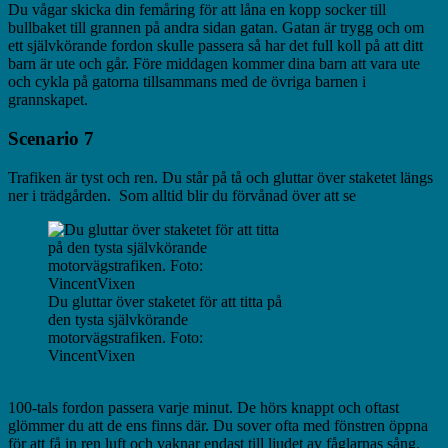
Du vågar skicka din femåring för att låna en kopp socker till
bullbaket till grannen på andra sidan gatan. Gatan är trygg och om
ett självkörande fordon skulle passera så har det full koll på att ditt
barn är ute och går. Före middagen kommer dina barn att vara ute
och cykla på gatorna tillsammans med de övriga barnen i
grannskapet.
Scenario 7
Trafiken är tyst och ren. Du står på tå och gluttar över staketet längs
ner i trädgården. Som alltid blir du förvånad över att se
Du gluttar över staketet för att titta på
den tysta självkörande
motorvägstrafiken. Foto:
VincentVixen
100-tals fordon passera varje minut. De hörs knappt och oftast
glömmer du att de ens finns där. Du sover ofta med fönstren öppna
för att få in ren luft och vaknar endast till ljudet av fåglarnas sång.