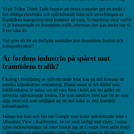
Vi på Tellus Think Tank hoppas att dessa scenarier ger en insikt i
hur viktiga elektriska och självkörande bilar och utvecklingen av
framtidens transportsystem kommer att vara. Scenarierna visar varför
vi är intresserade av framtidens trafik, eftersom den kan ändra hur vi
lever våra liv.
Vad görs då för att förflytta samhället mot framtidens fordon och
transportsystem?
Är fordons industrin på spåret mot
framtidens trafik?
Ökning i försäljning av självstyrande bilar kan på sikt komma att
minska bilindustrins omfattning. Bland annat är det därför som
biltillverkarna är måna om att vara först i ledet när det gäller att
utveckla självkörande fordon. De som saluförs först kan bli de som
säljs mest och som möjligen tar en stor kaka av den framtida
bilmarknaden.
Många har hört och läst om Google som testar självkörande bilar i
Mountain View i Kalifornien, en ort med härligt milt väder. I mina
egna undersökningar på nätet förstår jag att Google även utför tester
i ytterligare två amerikanska orter. Den andra orten är det mycket