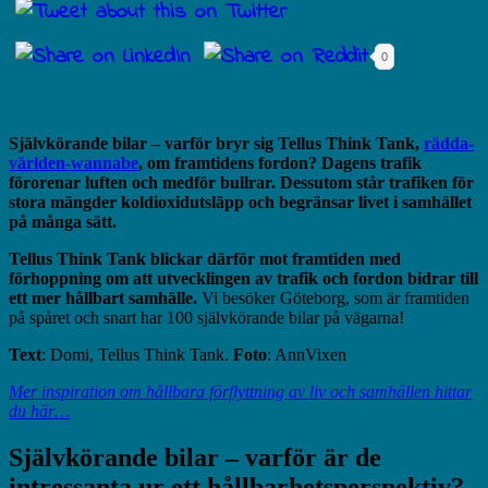
0
Självkörande bilar – varför bryr sig Tellus Think Tank,
rädda-
världen-wannabe
, om framtidens fordon? Dagens trafik
förorenar luften och medför bullrar. Dessutom står trafiken för
stora mängder koldioxidutsläpp och begränsar livet i samhället
på många sätt.
Tellus Think Tank blickar därför mot framtiden med
förhoppning om att utvecklingen av trafik och fordon bidrar till
ett mer hållbart samhälle.
Vi besöker Göteborg, som är framtiden
på spåret och snart har 100 självkörande bilar på vägarna!
Text
: Domi, Tellus Think Tank.
Foto
: AnnVixen
Mer inspiration om hållbara förflyttning av liv och samhällen hittar
du här…
Självkörande bilar – varför är de
intressanta ur ett hållbarhetsperspektiv?