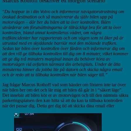
Marcus Rothoff beskriver ett morgon scenario
“
Du hoppar in i din Volvo och informerar navigatorutrustning om
önskad destination och så manövrerar du själv bilen upp på
motorvägen – där ber du bilen att ta över kontrollen. Bilen
utvärderar om förutsättningarna är tillräckligt bra för att ta över
kontrollen, bland annat kontrolleras vädret, om några
trafikincidenter har rapporterats och om vägen som ni åker på är
utrustad med en skyddande barriär mot den mötande trafiken.
Sedan tar bilen över kontrollen över färden och informerar dig om
att den vill ge tillbaka kontrollen till dig om 8 minuter, vilket kommer
att ge dig två minuters marginal innan du behöver köra av
motorvägen vid avfarten närmast din arbetsplats. Under de åtta
minuterna hinner du jobba lite på datorn och skicka några email
och är redo att ta tillbaka kontrollen när bilen säger till.”
Jag frågar Marcus Rothoff vad som händer om föraren inte tar över
när bilen ber om det och lär mig att bilen då går in i “säkert läge”.
Det innebär att bilen kör er av motorvägen och till den närmsta säkra
parkeringsplatsen den kan hitta så att du kan ta tillbaka kontrollen
när det passar dig. Detta ger dig tid att skicka dina email eller