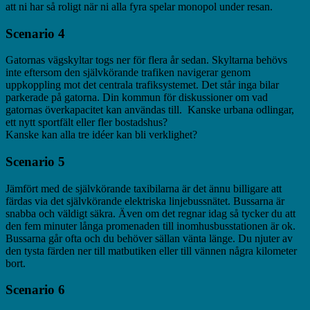
att ni har så roligt när ni alla fyra spelar monopol under resan.
Scenario 4
Gatornas vägskyltar togs ner för flera år sedan. Skyltarna behövs
inte eftersom den självkörande trafiken navigerar genom
uppkoppling mot
det centrala trafiksystemet. Det står inga bilar
parkerade på gatorna. Din kommun för diskussioner om vad
gatornas överkapacitet kan användas till. Kanske urbana odlingar,
ett nytt sportfält eller fler bostadshus?
Kanske kan alla tre idéer kan bli verklighet?
Scenario 5
Jämfört med de självkörande taxibilarna är det ännu billigare att
färdas via det självkörande elektriska linjebussnätet. Bussarna är
snabba och väldigt säkra. Även om det regnar idag så tycker du att
den fem minuter långa promenaden till inomhusbusstationen är ok.
Bussarna går ofta och du behöver sällan vänta länge. Du njuter av
den tysta färden ner till matbutiken eller till vännen några kilometer
bort.
Scenario 6