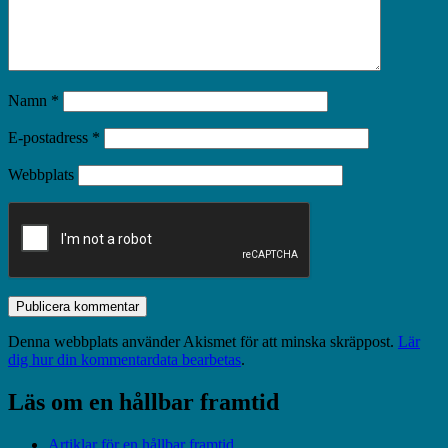
Namn
*
E-postadress
*
Webbplats
Denna webbplats använder Akismet för att minska skräppost.
Lär
dig hur din kommentardata bearbetas
.
Läs om en hållbar framtid
Artiklar för en hållbar framtid