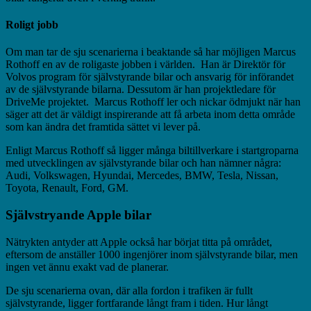
Roligt jobb
Om man tar de sju scenarierna i beaktande så har möjligen Marcus
Rothoff en av de roligaste jobben i världen. Han är Direktör för
Volvos program för självstyrande bilar och ansvarig för införandet
av de självstyrande bilarna. Dessutom är han projektledare för
DriveMe projektet. Marcus Rothoff ler och nickar ödmjukt när han
säger att det är väldigt inspirerande att få arbeta inom detta område
som kan ändra det framtida sättet vi lever på.
Enligt Marcus Rothoff så ligger många biltillverkare i startgroparna
med utvecklingen av självstyrande bilar och han nämner några:
Audi, Volkswagen, Hyundai, Mercedes, BMW, Tesla, Nissan,
Toyota, Renault, Ford, GM.
Självstryande Apple bilar
Nätrykten antyder att Apple också har börjat titta på området,
eftersom de anställer 1000 ingenjörer inom självstyrande bilar, men
ingen vet ännu exakt vad de planerar.
De sju scenarierna ovan, där alla fordon i trafiken är fullt
självstyrande, ligger fortfarande långt fram i tiden. Hur långt