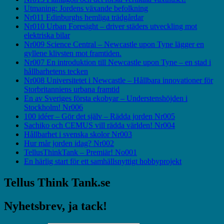
Utmaning: Jordens växande befolkning
Nr011 Edinburghs hemliga trädgårdar
Nr010 Urban Foresight – driver städers utveckling mot
elektriska bilar
Nr009 Science Central – Newcastle upon Tyne lägger en
gyllene klivsten mot framtiden.
Nr007 En introduktion till Newcastle upon Tyne – en stad i
hållbarhetens tecken
Nr008 Universitetet i Newcastle – Hållbara innovationer för
Storbritanniens urbana framtid
En av Sveriges första ekobyar – Understenshöjden i
Stockholm! Nr006
100 idéer – Gör det själv – Rädda jorden Nr005
Sachiko och CEMUS vill rädda världen! Nr004
Hållbarhet i svenska skolor Nr003
Hur mår jorden idag? Nr002
TellusThinkTank – Premiär! No001
En härlig start för ett samhällsnyttigt hobbyprojekt
Tellus Think Tank.se
Nyhetsbrev, ja tack!