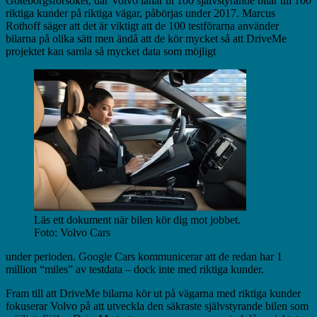
Göteborgsförsöket, där Volvo lånar ut 100 självstyrande bilar till 100
riktiga kunder på riktiga vägar, påbörjas under 2017. Marcus
Rothoff säger att det är viktigt att de 100 testförarna använder
bilarna på olika sätt men ändå att de kör mycket så att DriveMe
projektet kan samla så mycket data som möjligt
Läs ett dokument när bilen kör dig mot jobbet.
Foto: Volvo Cars
under perioden. Google Cars kommunicerar att de redan har 1
million “miles” av testdata – dock inte med riktiga kunder.
Fram till att DriveMe bilarna kör ut på vägarna med riktiga kunder
fokuserar Volvo på att utveckla den säkraste självstyrande bilen som