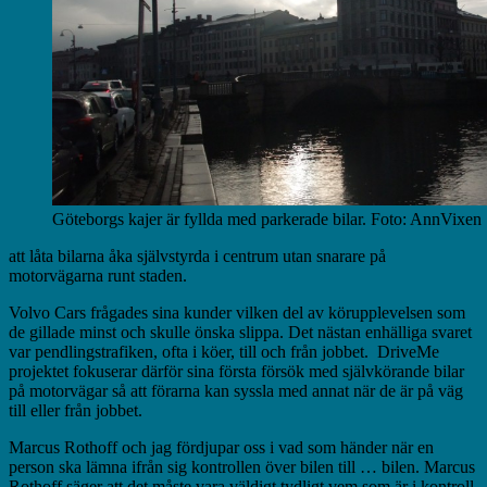
Göteborgs kajer är fyllda med parkerade bilar. Foto: AnnVixen
att låta bilarna åka självstyrda i centrum utan snarare på
motorvägarna runt staden.
Volvo Cars frågades sina kunder vilken del av körupplevelsen som
de gillade minst och skulle önska slippa. Det nästan enhälliga svaret
var pendlingstrafiken, ofta i köer, till och från jobbet. DriveMe
projektet fokuserar därför sina första försök med självkörande bilar
på motorvägar så att förarna kan syssla med annat när de är på väg
till eller från jobbet.
Marcus Rothoff och jag fördjupar oss i vad som händer när en
person ska lämna ifrån sig kontrollen över bilen till … bilen. Marcus
Rothoff säger att det måste vara väldigt tydligt vem som är i kontroll