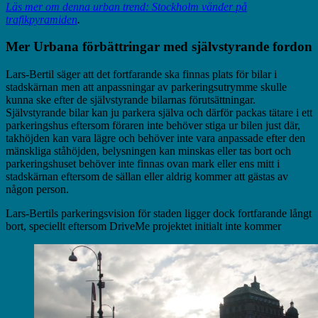
Läs mer om denna urban trend: Stockholm vänder på
trafikpyramiden
.
Mer Urbana förbättringar med självstyrande fordon
Lars-Bertil säger att det fortfarande ska finnas plats för bilar i
stadskärnan men att anpassningar av parkeringsutrymme skulle
kunna ske efter de självstyrande bilarnas förutsättningar.
Självstyrande bilar kan ju parkera själva och därför packas tätare i ett
parkeringshus eftersom föraren inte behöver stiga ur bilen just där,
takhöjden kan vara lägre och behöver inte vara anpassade efter den
mänskliga ståhöjden, belysningen kan minskas eller tas bort och
parkeringshuset behöver inte finnas ovan mark eller ens mitt i
stadskärnan eftersom de sällan eller aldrig kommer att gästas av
någon person.
Lars-Bertils parkeringsvision för staden ligger dock fortfarande långt
bort, speciellt eftersom DriveMe projektet initialt inte kommer