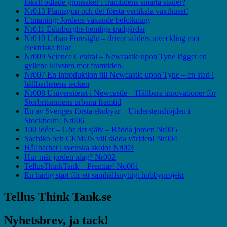
lokalt odlade grönsaker i framtidens smarta städer?
Nr013 Plantagon och det första vertikala växthuset!
Utmaning: Jordens växande befolkning
Nr011 Edinburghs hemliga trädgårdar
Nr010 Urban Foresight – driver städers utveckling mot
elektriska bilar
Nr009 Science Central – Newcastle upon Tyne lägger en
gyllene klivsten mot framtiden.
Nr007 En introduktion till Newcastle upon Tyne – en stad i
hållbarhetens tecken
Nr008 Universitetet i Newcastle – Hållbara innovationer för
Storbritanniens urbana framtid
En av Sveriges första ekobyar – Understenshöjden i
Stockholm! Nr006
100 idéer – Gör det själv – Rädda jorden Nr005
Sachiko och CEMUS vill rädda världen! Nr004
Hållbarhet i svenska skolor Nr003
Hur mår jorden idag? Nr002
TellusThinkTank – Premiär! No001
En härlig start för ett samhällsnyttigt hobbyprojekt
Tellus Think Tank.se
Nyhetsbrev, ja tack!