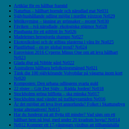
Artiklar för en hållbar framtid
Naturhus – hållbart boende och närodlad mat Nr031
Självhushållande odling möjlig i nordlig växtzon Nr029
Mjölksyrning – jäsning av grönsaker – recept Nr030
Fäviken – två närodlade, ekologiska stjärnor Nr028
Plastbanta för ett giftfritt liv Nr026
Madeleines hemgjorda shampo Nr027
Ekotoxikologi och de giftiga plasterna i våra liv No025
Plastförbud – en ny global trend? Nr024
Eurovision 2016 Cyperns Minus One om att leva hållbart
Nr023
Glada djur på Nibble gård Nr022
Australiens hållbara befolkningsmängd Nr021
Tänk dig 100 självkörande Volvobilar på vägarna inom kort
Nr020
Komposten: Den urbana odlingens svarta guld
22 röster – Gör Det Själv – Rädda Jorden! Nr018
Stockholms gröna bilflotta – ska minska Nr017
Stockholms stad vänder på trafikpyramiden Nr016
Är det möjligt att leva livet annorlunda? Folket i Skattungbyn
testar alternativen! Nr015
Har du funderat på att flytta till mindre? Vad sägs om ett
hållbart hem på hjul, med under 20 kvadrats boyta? Nr014
Nr012 Kommer ett 17-våningars växthus att tillhandahålla