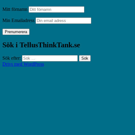
Mitt förnamn
Min Emailadress
Sök i TellusThinkTank.se
Sök efter:
Drivs med WordPress