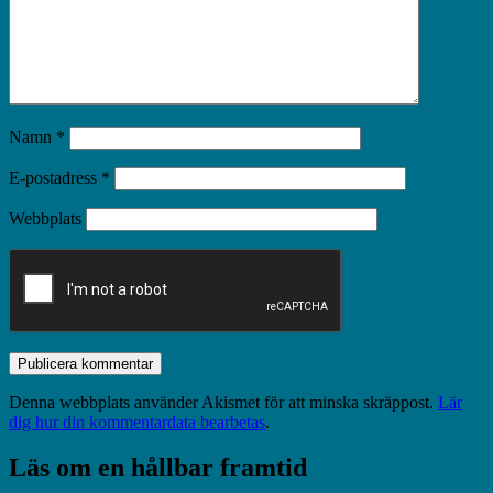
Namn
*
E-postadress
*
Webbplats
Denna webbplats använder Akismet för att minska skräppost.
Lär
dig hur din kommentardata bearbetas
.
Läs om en hållbar framtid