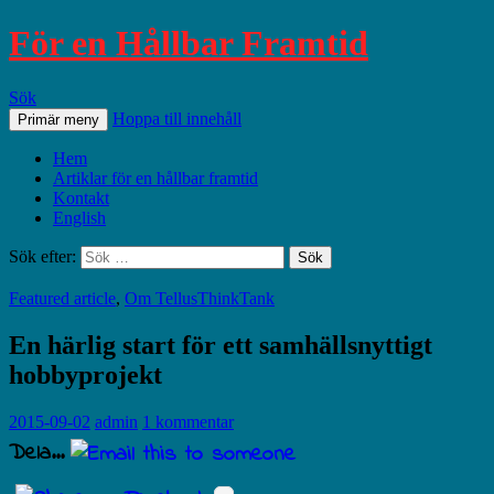
För en Hållbar Framtid
Sök
Hoppa till innehåll
Primär meny
Hem
Artiklar för en hållbar framtid
Kontakt
English
Sök efter:
Featured article
,
Om TellusThinkTank
En härlig start för ett samhällsnyttigt
hobbyprojekt
2015-09-02
admin
1 kommentar
Dela...