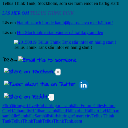
Tellus Think Tank, Stockholm, som ser fram emot en härlig start!
LÄS MER OM
TELLUS THINK TANK
Läs om
Naturhus och hur de kan hjälpa oss leva mer hållbart!
Läs om
Hur Stockholms stad vänder på trafikpyramiden
Tellus Think Tank står inför en härlig start !
Dela...
0
0
Förbättringar i livet
Förbättringar i samhället
Future Cities
Future
City
Hållbara liv
Hållbara samhällen
Hållbarhet
Hållbart liv
Hållbart
samhälle
Samhälle
Samhällsförbättringar
Smart city
Tellus Think
Tank
TellusThinkTank
TellusThinkTank.com