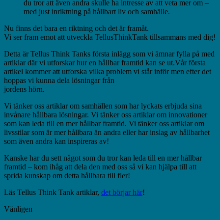
du tror att även andra skulle ha intresse av att veta mer om –
med just inriktning på hållbart liv och samhälle.
Nu finns det bara en riktning och det är framåt.
Vi ser fram emot att utveckla TellusThinkTank tillsammans med dig!
Detta är Tellus Think Tanks första inlägg som vi ämnar fylla på med
artiklar där vi utforskar hur en hållbar framtid kan se ut.Vår första
artikel kommer att utforska vilka problem vi står inför men efter det
hoppas vi kunna dela lösningar från
jordens hörn.
Vi tänker oss artiklar om samhällen som har lyckats erbjuda sina
invånare hållbara lösningar. Vi tänker oss artiklar om innovationer
som kan leda till en mer hållbar framtid. Vi tänker oss artiklar om
livsstilar som är mer hållbara än andra eller har inslag av hållbarhet
som även andra kan inspireras av!
Kanske har du sett något som du tror kan leda till en mer hållbar
framtid – kom ihåg att dela den med oss så vi kan hjälpa till att
sprida kunskap om detta hållbara till fler!
Läs Tellus Think Tank artiklar,
det börjar här
!
Vänligen