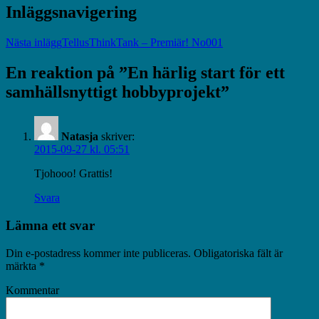
Inläggsnavigering
Nästa inlägg
TellusThinkTank – Premiär! No001
En reaktion på ”En härlig start för ett
samhällsnyttigt hobbyprojekt”
Natasja
skriver:
2015-09-27 kl. 05:51
Tjohooo! Grattis!
Svara
Lämna ett svar
Din e-postadress kommer inte publiceras.
Obligatoriska fält är
märkta
*
Kommentar