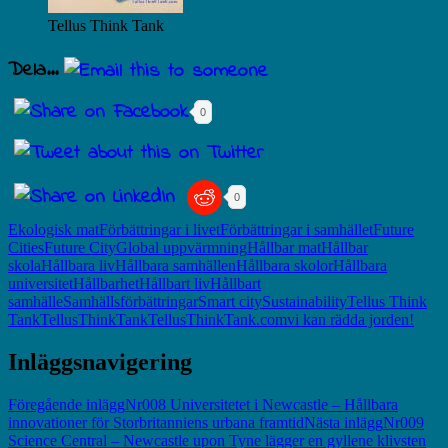
Tellus Think Tank
Dela...
0
0
Ekologisk mat
Förbättringar i livet
Förbättringar i samhället
Future
Cities
Future City
Global uppvärmning
Hållbar mat
Hållbar
skola
Hållbara liv
Hållbara samhällen
Hållbara skolor
Hållbara
universitet
Hållbarhet
Hållbart liv
Hållbart
samhälle
Samhällsförbättringar
Smart city
Sustainability
Tellus Think
Tank
TellusThinkTank
TellusThinkTank.com
vi kan rädda jorden!
Inläggsnavigering
Föregående inlägg
Nr008 Universitetet i Newcastle – Hållbara
innovationer för Storbritanniens urbana framtid
Nästa inlägg
Nr009
Science Central – Newcastle upon Tyne lägger en gyllene klivsten