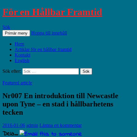
För en Hållbar Framtid
Sök
Hoppa till innehåll
Primär meny
Hem
Artiklar för en hållbar framtid
Kontakt
English
Sök efter:
Featured article
Nr007 En introduktion till Newcastle
upon Tyne – en stad i hållbarhetens
tecken
2016-01-06
admin
Lämna en kommentar
Dela...