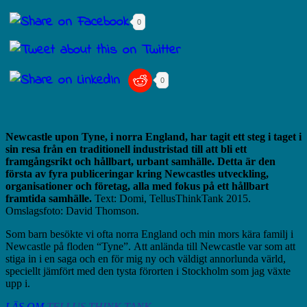
0
0
Newcastle upon Tyne, i norra England, har tagit ett steg i taget i
sin resa från en traditionell industristad till att bli ett
framgångsrikt och hållbart, urbant samhälle. Detta är den
första av fyra publiceringar kring Newcastles utveckling,
organisationer och företag, alla med fokus på ett hållbart
framtida samhälle.
Text: Domi, TellusThinkTank 2015.
Omslagsfoto: David Thomson.
Som barn besökte vi ofta norra England och min mors kära familj i
Newcastle på floden “Tyne”.
Att anlända till Newcastle var som att
stiga in i en saga och en för mig ny och väldigt annorlunda värld,
speciellt jämfört med den tysta förorten i Stockholm som jag växte
upp i.
LÄS OM
TELLUS THINK TANK…