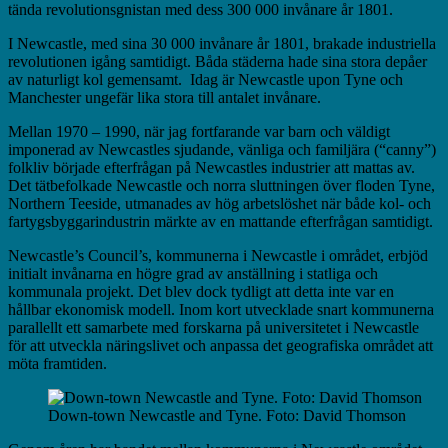
tända revolutionsgnistan med dess 300 000 invånare år 1801.
I Newcastle, med sina 30 000 invånare år 1801, brakade industriella
revolutionen igång samtidigt. Båda städerna hade sina stora depåer
av naturligt kol gemensamt. Idag är Newcastle upon Tyne och
Manchester ungefär lika stora till antalet invånare.
Mellan 1970 – 1990, när jag fortfarande var barn och väldigt
imponerad av Newcastles sjudande, vänliga och familjära (“canny”)
folkliv började efterfrågan på Newcastles industrier att mattas av.
Det tätbefolkade Newcastle och norra sluttningen över floden Tyne,
Northern Teeside, utmanades av hög arbetslöshet när både kol- och
fartygsbyggarindustrin märkte av en mattande efterfrågan samtidigt.
Newcastle’s Council’s, kommunerna i Newcastle i området, erbjöd
initialt invånarna en högre grad av anställning i statliga och
kommunala projekt. Det blev dock tydligt att detta inte var en
hållbar ekonomisk modell. Inom kort utvecklade snart kommunerna
parallellt ett samarbete med forskarna på universitetet i Newcastle
för att utveckla näringslivet och anpassa det geografiska området att
möta framtiden.
Down-town Newcastle and Tyne. Foto: David Thomson