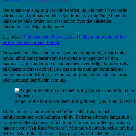
Det första som slog mig var alltid doften, då alla hem i Newcastle
värmdes med kol på den tiden. Koldoften gav mig länge blandade
känslor av både ömhet och fascination över det allestädes
närvarande smutsiga koldammet.
Läs också:
Universitetet i Newcastle – Hållbara innovationer för
Storbritanniens urbana framtid
Newcastle och Wallsend upon Tyne med omgivningar har i mitt
huvud alltid varit platser som beskrivits som legender då min
mammas sagostunder ofta täckte hennes äventyrliga barndoms liv
på Charlotte Street och vi lärde oss om de nattliga bombräderna
under andra världskriget, då hon på morgonen efter sökte gatorna
efter granatsplitter till sin samling.
Angel of the North och dalen kring floden Tyne. Foto: David
Vi förstod också att mödrarna höll hushållet flytande och
familjetraditioner och kulturen vid liv. Fäderna arbetade långa skift i
kolgruvor eller skeppsvarv och turades om att patrullera gatorna på
nätterna som “Air Raid Wardens”. Min mors berättade också om hur
det Brittiska folket dansade sig av glädje in i 50-talet efter andra