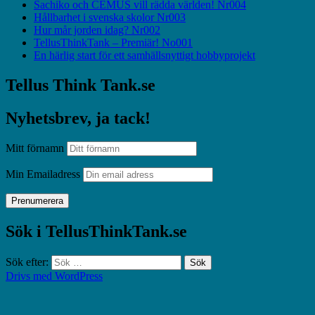
Sachiko och CEMUS vill rädda världen! Nr004
Hållbarhet i svenska skolor Nr003
Hur mår jorden idag? Nr002
TellusThinkTank – Premiär! No001
En härlig start för ett samhällsnyttigt hobbyprojekt
Tellus Think Tank.se
Nyhetsbrev, ja tack!
Mitt förnamn
Min Emailadress
Sök i TellusThinkTank.se
Sök efter:
Drivs med WordPress