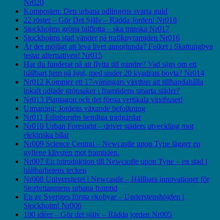
Nr020
Komposten: Den urbana odlingens svarta guld
22 röster – Gör Det Själv – Rädda Jorden! Nr018
Stockholms gröna bilflotta – ska minska Nr017
Stockholms stad vänder på trafikpyramiden Nr016
Är det möjligt att leva livet annorlunda? Folket i Skattungbyn
testar alternativen! Nr015
Har du funderat på att flytta till mindre? Vad sägs om ett
hållbart hem på hjul, med under 20 kvadrats boyta? Nr014
Nr012 Kommer ett 17-våningars växthus att tillhandahålla
lokalt odlade grönsaker i framtidens smarta städer?
Nr013 Plantagon och det första vertikala växthuset!
Utmaning: Jordens växande befolkning
Nr011 Edinburghs hemliga trädgårdar
Nr010 Urban Foresight – driver städers utveckling mot
elektriska bilar
Nr009 Science Central – Newcastle upon Tyne lägger en
gyllene klivsten mot framtiden.
Nr007 En introduktion till Newcastle upon Tyne – en stad i
hållbarhetens tecken
Nr008 Universitetet i Newcastle – Hållbara innovationer för
Storbritanniens urbana framtid
En av Sveriges första ekobyar – Understenshöjden i
Stockholm! Nr006
100 idéer – Gör det själv – Rädda jorden Nr005