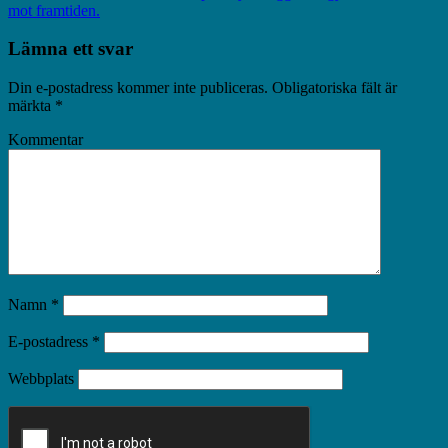
mot framtiden.
Lämna ett svar
Din e-postadress kommer inte publiceras.
Obligatoriska fält är
märkta
*
Kommentar
Namn
*
E-postadress
*
Webbplats