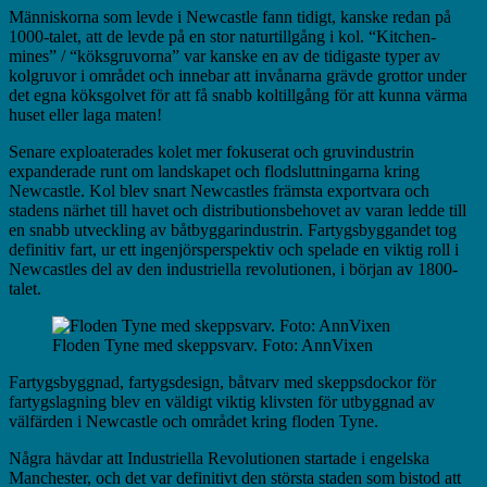
Människorna som levde i Newcastle fann tidigt, kanske redan på
1000-talet, att de levde på en stor naturtillgång i kol. “Kitchen-
mines” / “köksgruvorna” var kanske en av de tidigaste typer av
kolgruvor i området och innebar att invånarna grävde grottor under
det egna köksgolvet för att få snabb koltillgång för att kunna värma
huset eller laga maten!
Senare exploaterades kolet mer fokuserat och gruvindustrin
expanderade runt om landskapet och flodsluttningarna kring
Newcastle. Kol blev snart Newcastles främsta exportvara och
stadens närhet till havet och distributionsbehovet av varan ledde till
en snabb utveckling av båtbyggarindustrin. Fartygsbyggandet tog
definitiv fart, ur ett ingenjörsperspektiv och spelade en viktig roll i
Newcastles del av den industriella revolutionen, i början av 1800-
talet.
Floden Tyne med skeppsvarv. Foto: AnnVixen
Fartygsbyggnad, fartygsdesign, båtvarv med skeppsdockor för
fartygslagning blev en väldigt viktig klivsten för utbyggnad av
välfärden i Newcastle och området kring floden Tyne.
Några hävdar att Industriella Revolutionen startade i engelska
Manchester, och det var definitivt den största staden som bistod att