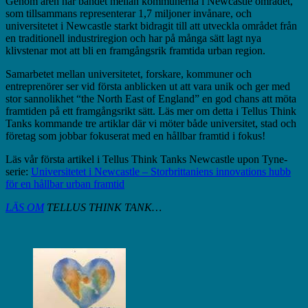
Genom åren har bandet mellan kommunerna i Newcastle området,
som tillsammans representerar 1,7 miljoner invånare, och
universitetet i Newcastle starkt bidragit till att utveckla området från
en traditionell industriregion och har på många sätt lagt nya
klivstenar mot att bli en framgångsrik framtida urban region.
Samarbetet mellan universitetet, forskare, kommuner och
entreprenörer ser vid första anblicken ut att vara unik och ger med
stor sannolikhet “the North East of England” en god chans att möta
framtiden på ett framgångsrikt sätt. Läs mer om detta i Tellus Think
Tanks kommande tre artiklar där vi möter både universitet, stad och
företag som jobbar fokuserat med en hållbar framtid i fokus!
Läs vår första artikel i Tellus Think Tanks Newcastle upon Tyne-
serie:
Universitetet i Newcastle – Storbrittaniens innovations hubb
för en hållbar urban framtid
LÄS OM
TELLUS THINK TANK…