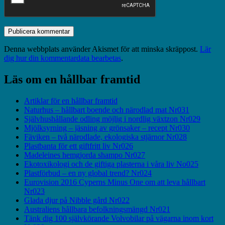
Denna webbplats använder Akismet för att minska skräppost.
Lär
dig hur din kommentardata bearbetas
.
Läs om en hållbar framtid
Artiklar för en hållbar framtid
Naturhus – hållbart boende och närodlad mat Nr031
Självhushållande odling möjlig i nordlig växtzon Nr029
Mjölksyrning – jäsning av grönsaker – recept Nr030
Fäviken – två närodlade, ekologiska stjärnor Nr028
Plastbanta för ett giftfritt liv Nr026
Madeleines hemgjorda shampo Nr027
Ekotoxikologi och de giftiga plasterna i våra liv No025
Plastförbud – en ny global trend? Nr024
Eurovision 2016 Cyperns Minus One om att leva hållbart
Nr023
Glada djur på Nibble gård Nr022
Australiens hållbara befolkningsmängd Nr021
Tänk dig 100 självkörande Volvobilar på vägarna inom kort