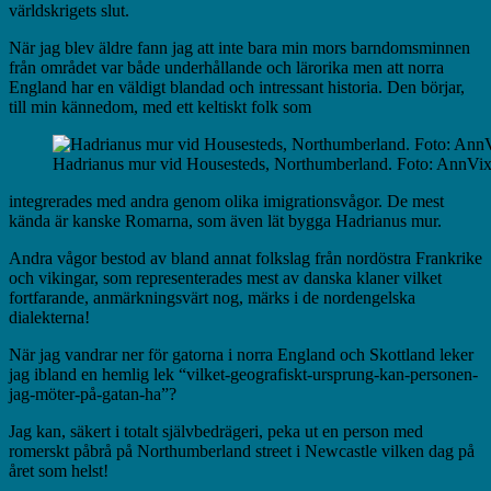
världskrigets slut.
När jag blev äldre fann jag att inte bara min mors barndomsminnen
från området var både underhållande och lärorika men att norra
England har en väldigt blandad och intressant historia. Den börjar,
till min kännedom, med ett keltiskt folk som
Hadrianus mur vid Housesteds, Northumberland. Foto: AnnVi
integrerades med andra genom olika imigrationsvågor. De mest
kända är kanske Romarna, som även lät bygga Hadrianus mur.
Andra vågor bestod av bland annat folkslag från nordöstra Frankrike
och vikingar, som representerades mest av danska klaner vilket
fortfarande, anmärkningsvärt nog, märks i de nordengelska
dialekterna!
När jag vandrar ner för gatorna i norra England och Skottland leker
jag ibland en hemlig lek “vilket-geografiskt-ursprung-kan-personen-
jag-möter-på-gatan-ha”?
Jag kan, säkert i totalt självbedrägeri, peka ut en person med
romerskt påbrå på Northumberland street i Newcastle vilken dag på
året som helst!